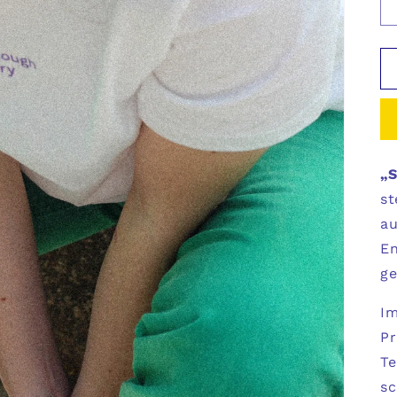
„S
st
au
En
ge
Im
Pr
T
sc