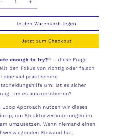
Verringere
Erhöhe
die
die
Menge
Menge
für
für
In den Warenkorb legen
TheDive
TheDive
T-
T-
Jetzt zum Checkout
Shirt
Shirt
afe enough to try?“
– diese Frage
ellt den Fokus von richtig oder falsch
f eine viel praktischere
tscheidungshilfe um: Ist es sicher
nug, um es auszuprobieren?
 Loop Approach nutzen wir dieses
inzip, um Strukturveränderungen im
eam umzusetzen. Wenn niemand einen
hwerwiegenden Einwand hat,