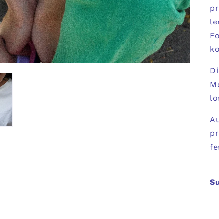
pr
le
Fo
ko
Di
Mo
lo
Au
pr
fe
Su