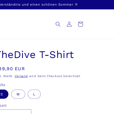
 Verständnis und einen schönen Sommer 🌞
Einloggen
Warenkorb
TheDive T-Shirt
ormaler
39,90 EUR
reis
kl. MwSt.
Versand
wird beim Checkout berechnet
öße
S
M
L
zahl