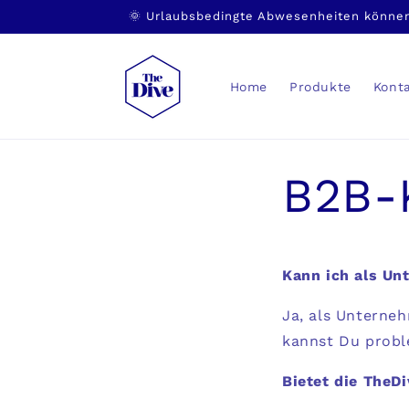
Direkt
🌞 Urlaubsbedingte Abwesenheiten können
zum
Inhalt
Home
Produkte
Kont
B2B-
Kann ich als Un
Ja, als Unterne
kannst Du probl
Bietet die TheD