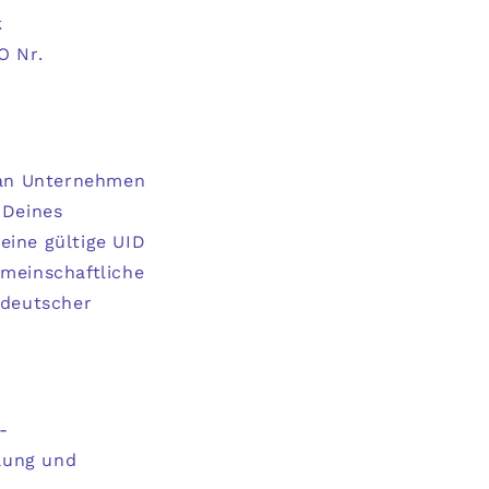
k
O Nr.
g an Unternehmen
 Deines
eine gültige UID
meinschaftliche
 deutscher
-
llung und