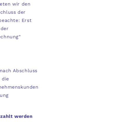
eten wir den
schluss der
beachte: Erst
 der
echnung"
 nach Abschluss
 die
nehmenskunden
nung
ezahlt werden