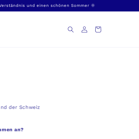
 Verständnis und einen schönen Sommer 🌞
Einloggen
Warenkorb
und der Schweiz
ehmen an?