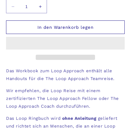
Verringere
Erhöhe
die
die
Menge
Menge
für
für
In den Warenkorb legen
Loop
Loop
Ringbuch
Ringbuch
-
-
DE
DE
Das Workbook zum Loop Approach enthält alle
Handouts für die The Loop Approach Teamreise.
Wir empfehlen, die Loop Reise mit einem
zertifizierten The Loop Approach Fellow oder The
Loop Approach Coach durchzuführen.
Das Loop Ringbuch wird
ohne Anleitung
geliefert
und richtet sich an Menschen, die an einer Loop